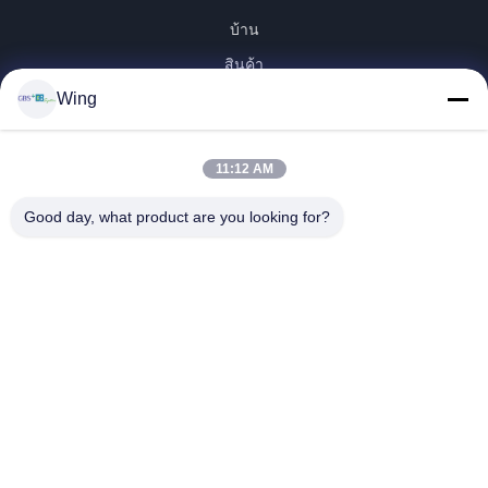
บ้าน
สินค้า
Wing
วิดีโอ
รายการ VR
เกี่ยวกับเรา
11:12 AM
ทัวร์โรงงาน
Good day, what product are you looking for?
การควบคุมคุณภาพ
ติดต่อเรา
ขอทุน
Zhejiang GBS Energy Co., Ltd.
86-574-58122572
winglan@gbsystem.com
Follow Us