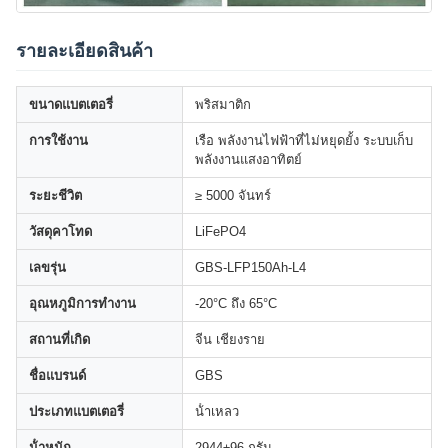
รายละเอียดสินค้า
ขนาดแบตเตอรี่
พริสมาติก
การใช้งาน
เรือ พลังงานไฟฟ้าที่ไม่หยุดยั้ง ระบบเก็บ
พลังงานแสงอาทิตย์
ระยะชีวิต
≥ 5000 จันทร์
วัสดุคาโทด
LiFePO4
เลขรุ่น
GBS-LFP150Ah-L4
อุณหภูมิการทํางาน
-20°C ถึง 65°C
สถานที่เกิด
จีน เชียงราย
ชื่อแบรนด์
GBS
ประเภทแบตเตอรี่
น้ําเหลว
น้ําหนัก
2944±96 กรัม