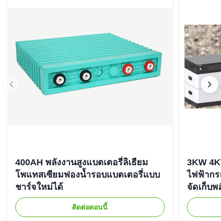
400AH พลังงานสูงแบตเตอรี่ลิเธียม
3KW 4K
โพแทสเซียมฟองน้ำรอบแบตเตอรี่แบบ
ไฟฟ้ากร
ชาร์จใหม่ได้
จัดเก็บพ
ติดต่อตอนนี้