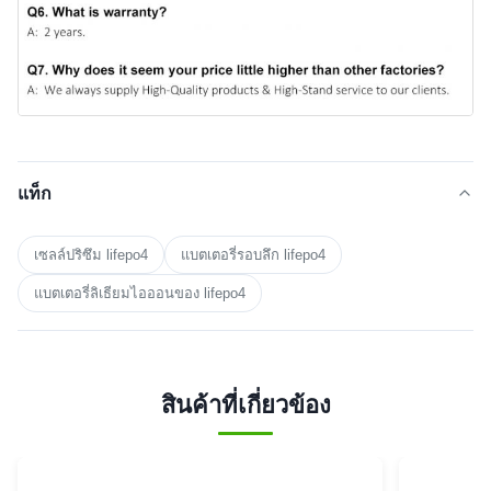
แท็ก
เซลล์ปริซึม lifepo4
แบตเตอรี่รอบลึก lifepo4
แบตเตอรี่ลิเธียมไอออนของ lifepo4
สินค้าที่เกี่ยวข้อง