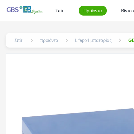
Σπίτι
Προϊόντα
Βίντεο
Σπίτι
προϊόντα
Lifepo4 μπαταρίας
GB