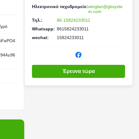
Ηλεκτρονικό ταχυδρομείο:
winglan@gbsyste
m.com
Τηλ.:
86-15824233011
Υγρό
Whatsapp:
8615824233011
wechat:
15824233011
LiFePO4
2944±96
g
Έρευνα τώρα