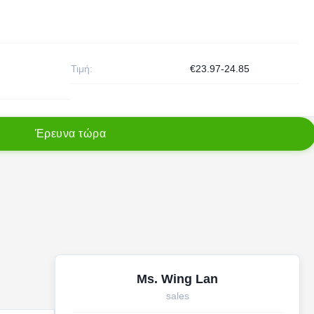
Τιμή:
€23.97-24.85
Έ
ρ
ε
υ
ν
α
τ
ώ
ρ
α
Ms. Wing Lan
sales