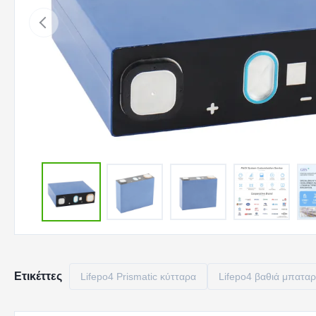
Ετικέττες
Lifepo4 Prismatic κύτταρα
Lifepo4 βαθιά μπαταρ