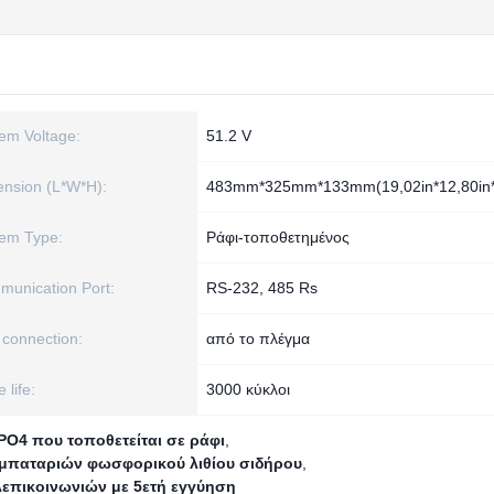
em Voltage:
51.2 V
nsion (L*W*H):
483mm*325mm*133mm(19,02in*12,80in*
em Type:
Ράφι-τοποθετημένος
unication Port:
RS-232, 485 Rs
 connection:
από το πλέγμα
 life:
3000 κύκλοι
PO4 που τοποθετείται σε ράφι
,
μπαταριών φωσφορικού λιθίου σιδήρου
,
λεπικοινωνιών με 5ετή εγγύηση