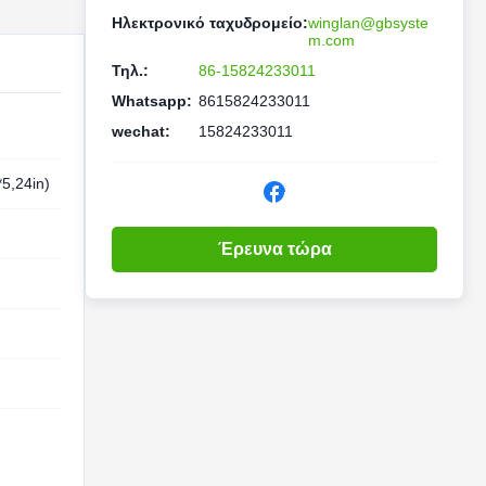
Ηλεκτρονικό ταχυδρομείο:
winglan@gbsyste
m.com
Τηλ.:
86-15824233011
Whatsapp:
8615824233011
wechat:
15824233011
5,24in)
Έρευνα τώρα