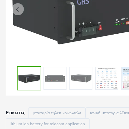
Ετικέττες
μπαταρία τηλεπικοινωνιών
ιονική μπαταρία λίθι
lithium ion battery for telecom application