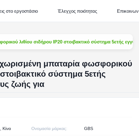
ις στο εργοστάσιο
Έλεγχος ποιότητας
Επικοινων
ρικού λιθίου σιδήρου IP20 στοιβακτικό σύστημα 5ετής εγγύησ
αχωρισμένη μπαταρία φωσφορικού
 στοιβακτικό σύστημα 5ετής
υς ζωής για
, Κίνα
Ονομασία μάρκας:
GBS