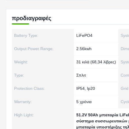
προδιαγραφές
Battery Type:
LiFePO4
Syst
Output Power Range:
2.56kwh
Dime
Weight:
31 κιλά (68,34 λίβρες)
Syst
Type:
Σπλιτ
Comm
Protection Class:
IP54, Ip20
Grid
Warranty:
5 χρόνια
Cycle
High Light:
51.2V 50Ah μπαταρία LiFe
σύστημα συσσωρευτικών 
μπαταρία υποστήριξης τη