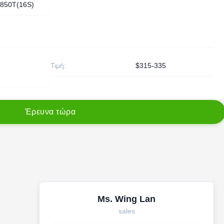
850T(16S)
Τιμή:
$315-335
Έ
ρ
ε
υ
ν
α
τ
ώ
ρ
α
Ms. Wing Lan
sales