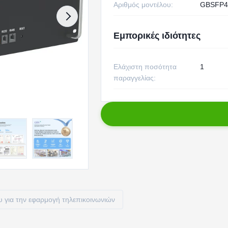
Αριθμός μοντέλου:
GBSFP4
Εμπορικές ιδιότητες
Ελάχιστη ποσότητα
1
παραγγελίας:
ου για την εφαρμογή τηλεπικοινωνιών