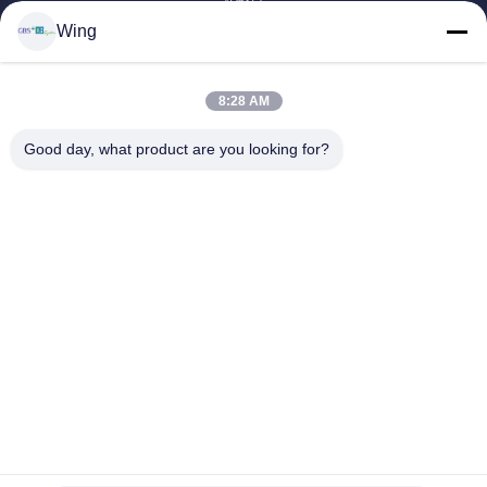
Wing
วิดีโอ
รายการ VR
เกี่ยวกับเรา
8:28 AM
ทัวร์โรงงาน
Good day, what product are you looking for?
การควบคุมคุณภาพ
ติดต่อเรา
ขอทุน
Zhejiang GBS Energy Co., Ltd.
86-574-58122572
winglan@gbsystem.com
Follow Us