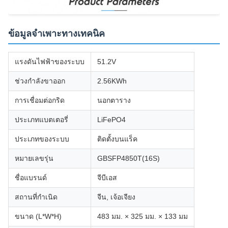
ข้อมูลจำเพาะทางเทคนิค
แรงดันไฟฟ้าของระบบ
51.2V
ช่วงกำลังขาออก
2.56KWh
การเชื่อมต่อกริด
นอกตาราง
ประเภทแบตเตอรี่
LiFePO4
ประเภทของระบบ
ติดตั้งบนแร็ค
หมายเลขรุ่น
GBSFP4850T(16S)
ชื่อแบรนด์
จีบีเอส
สถานที่กำเนิด
จีน, เจ้อเจียง
ขนาด (L*W*H)
483 มม. × 325 มม. × 133 มม