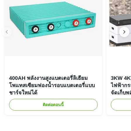
400AH พลังงานสูงแบตเตอรี่ลิเธียม
3KW 4K
โพแทสเซียมฟองน้ำรอบแบตเตอรี่แบบ
ไฟฟ้ากร
ชาร์จใหม่ได้
จัดเก็บพ
ติดต่อตอนนี้