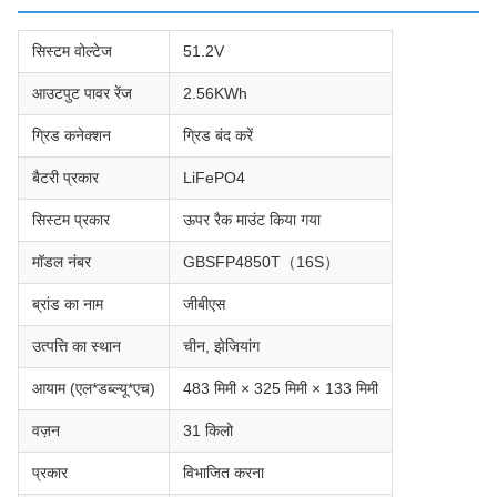
सिस्टम वोल्टेज
51.2V
आउटपुट पावर रेंज
2.56KWh
ग्रिड कनेक्शन
ग्रिड बंद करें
बैटरी प्रकार
LiFePO4
सिस्टम प्रकार
ऊपर रैक माउंट किया गया
मॉडल नंबर
GBSFP4850T（16S）
ब्रांड का नाम
जीबीएस
उत्पत्ति का स्थान
चीन, झेजियांग
आयाम (एल*डब्ल्यू*एच)
483 मिमी × 325 मिमी × 133 मिमी
वज़न
31 किलो
प्रकार
विभाजित करना