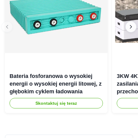
Bateria fosforanowa o wysokiej
3KW 4K
energii o wysokiej energii litowej, z
zasilan
głębokim cyklem ładowania
przecho
gospod
Skontaktuj się teraz