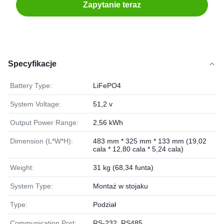
Zapytanie teraz
Specyfikacje
Battery Type:
LiFePO4
System Voltage:
51,2 v
Output Power Range:
2,56 kWh
Dimension (L*W*H):
483 mm * 325 mm * 133 mm (19,02
cala * 12,80 cala * 5,24 cala)
Weight:
31 kg (68,34 funta)
System Type:
Montaż w stojaku
Type:
Podział
Communication Port:
RS-232, RS485