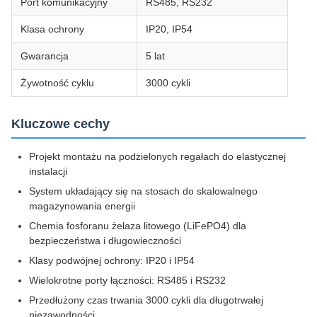
Port komunikacyjny
RS485, RS232
Klasa ochrony
IP20, IP54
Gwarancja
5 lat
Żywotność cyklu
3000 cykli
Kluczowe cechy
Projekt montażu na podzielonych regałach do elastycznej
instalacji
System układający się na stosach do skalowalnego
magazynowania energii
Chemia fosforanu żelaza litowego (LiFePO4) dla
bezpieczeństwa i długowieczności
Klasy podwójnej ochrony: IP20 i IP54
Wielokrotne porty łączności: RS485 i RS232
Przedłużony czas trwania 3000 cykli dla długotrwałej
niezawodności