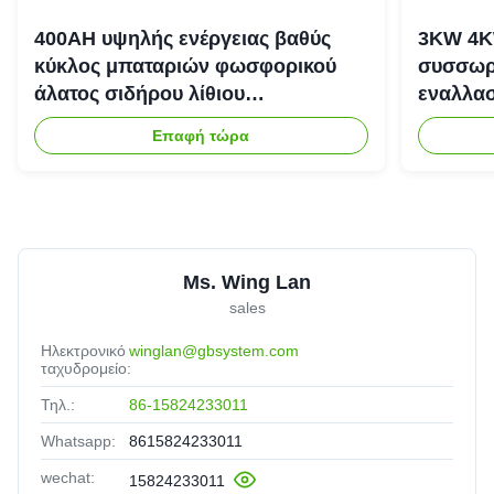
400AH υψηλής ενέργειας βαθύς
3KW 4K
κύκλος μπαταριών φωσφορικού
συσσωρε
άλατος σιδήρου λίθιου
εναλλασ
επανακαταλογηστέος
αποθήκε
Επαφή τώρα
Ms. Wing Lan
sales
Ηλεκτρονικό
winglan@gbsystem.com
ταχυδρομείο:
Τηλ.:
86-15824233011
Whatsapp:
8615824233011
wechat:
15824233011