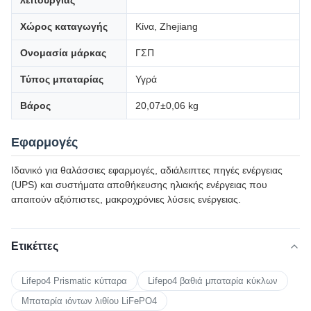
λειτουργίας
Χώρος καταγωγής
Κίνα, Zhejiang
Ονομασία μάρκας
ΓΣΠ
Τύπος μπαταρίας
Υγρά
Βάρος
20,07±0,06 kg
Εφαρμογές
Ιδανικό για θαλάσσιες εφαρμογές, αδιάλειπτες πηγές ενέργειας
(UPS) και συστήματα αποθήκευσης ηλιακής ενέργειας που
απαιτούν αξιόπιστες, μακροχρόνιες λύσεις ενέργειας.
Ετικέττες
Lifepo4 Prismatic κύτταρα
Lifepo4 βαθιά μπαταρία κύκλων
Μπαταρία ιόντων λιθίου LiFePO4