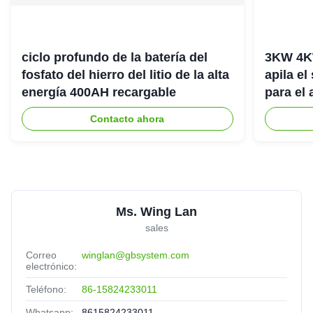
ciclo profundo de la batería del
3KW 4K
fosfato del hierro del litio de la alta
apila el
energía 400AH recargable
para el
del hog
Contacto ahora
Ms. Wing Lan
sales
Correo
winglan@gbsystem.com
electrónico:
Teléfono:
86-15824233011
Whatsapp:
8615824233011