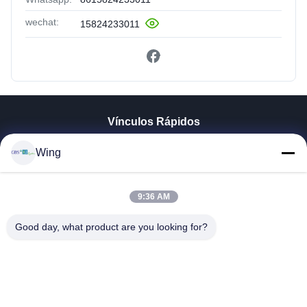
wechat:
15824233011
Vínculos Rápidos
En Casa
Wing
Productos
Los Vídeos
9:36 AM
Espectáculo VR
Sobre Nosotros
Good day, what product are you looking for?
Recorrido Por La Fábrica
Control De Calidad
Contacta Con Nosotros
Solicitar Una Cita