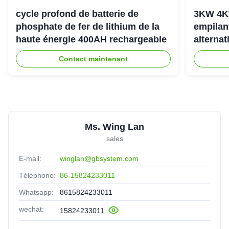
cycle profond de batterie de
3KW 4K
phosphate de fer de lithium de la
empilan
haute énergie 400AH rechargeable
alternat
l'énerg
Contact maintenant
Ms. Wing Lan
sales
E-mail:
winglan@gbsystem.com
Téléphone:
86-15824233011
Whatsapp:
8615824233011
wechat:
15824233011