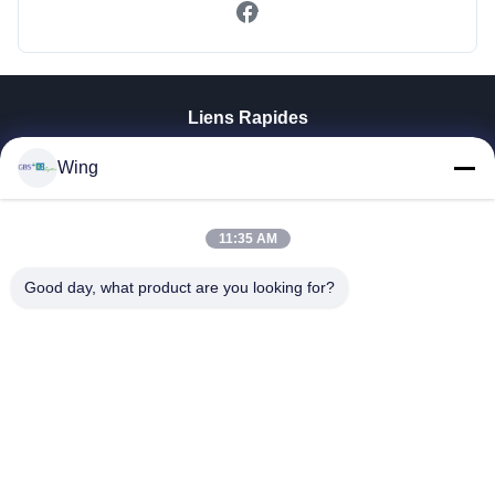
Liens Rapides
À La Maison
Wing
Produits
Vidéos
11:35 AM
Le Spectacle VR
À Propos De Nous
Good day, what product are you looking for?
Visite De L'usine
Contrôle De La Qualité
Nous Contacter
Demandez Un Devis
Zhejiang GBS Energy Co., Ltd.
86-574-58122572