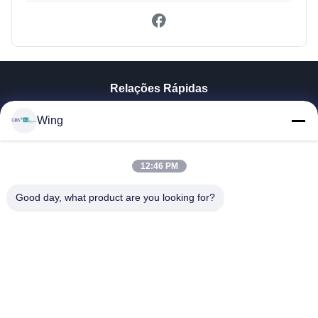
Relações Rápidas
Para Casa
Wing
Produtos
Vídeos
12:46 PM
Espetáculo VR
Sobre Nós
Good day, what product are you looking for?
Visita À Fábrica
Controle De Qualidade
Contacte-Nos
Solicite Um Orçamento
Zhejiang GBS Energy Co., Ltd.
86-574-58122572