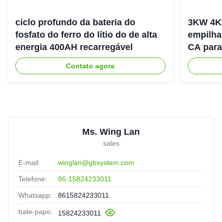
ciclo profundo da bateria do
3KW 4K
fosfato do ferro do lítio do de alta
empilha
energia 400AH recarregável
CA para
energia
Contato agora
Ms. Wing Lan
sales
E-mail:
winglan@gbsystem.com
Telefone:
86-15824233011
Whatsapp:
8615824233011
bate-papo:
15824233011