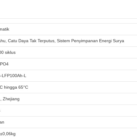
matik
hu, Catu Daya Tak Terputus, Sistem Penyimpanan Energi Surya
0 siklus
ePO4
-LFP100Ah-L
°C hingga 65°C
, Zhejiang
S
an
7±0,06kg