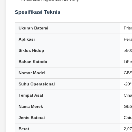
Spesifikasi Teknis
Ukuran Baterai
Pris
Aplikasi
Pera
Siklus Hidup
≥500
Bahan Katoda
LiF
Nomor Model
GBS
Suhu Operasional
-20
Tempat Asal
Cina
Nama Merek
GB
Jenis Baterai
Cair
Berat
2,0