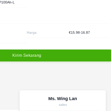
P100Ah-L
Harga:
€15.98-16.87
K
i
r
i
m
S
e
k
a
r
a
n
g
Ms. Wing Lan
sales