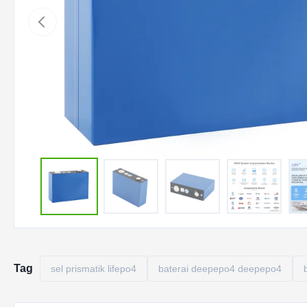
Tag
sel prismatik lifepo4
baterai deepepo4 deepepo4