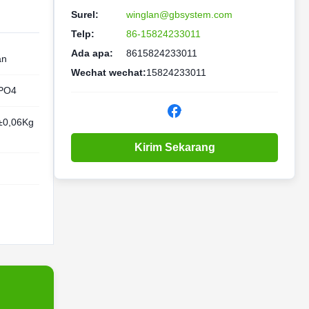
Surel:
winglan@gbsystem.com
Telp:
86-15824233011
Ada apa:
8615824233011
an
Wechat wechat:
15824233011
PO4
±0,06Kg
Kirim Sekarang