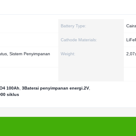
Battery Type:
Cair
Cathode Materials:
LiFe
utus, Sistem Penyimpanan
Weight:
2,07
ePO4 100Ah
,
3Baterai penyimpanan energi.2V
,
00 siklus