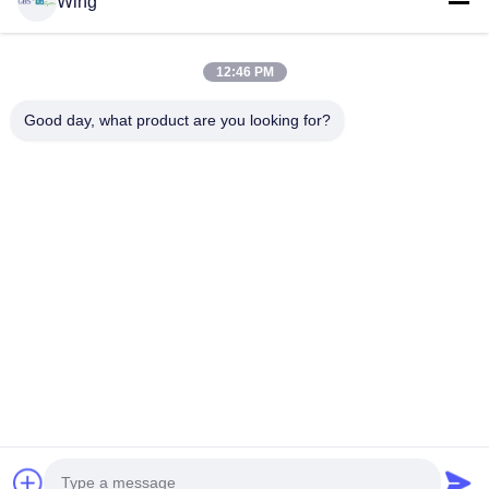
Wing
비디오
VR 쇼
12:46 PM
우리 에 관한 것
Good day, what product are you looking for?
공장 투어
품질 관리
저희와 연락
인용 을 요청 하십시오
Zhejiang GBS Energy Co., Ltd.
86-574-58122572
winglan@gbsystem.com
Follow Us
© 2026 Zhejiang GBS Energy Co., Ltd.. All Rights Reserved.