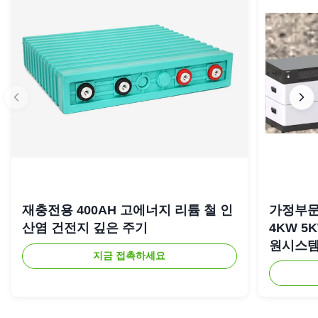
재충전용 400AH 고에너지 리튬 철 인
가정부문
산염 건전지 깊은 주기
4KW 5
원시스
지금 접촉하세요