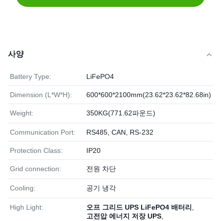
사양
Battery Type:
LiFePO4
Dimension (L*W*H):
600*600*2100mm(23.62*23.62*82.68in)
Weight:
350KG(771.62파운드)
Communication Port:
RS485, CAN, RS-232
Protection Class:
IP20
Grid connection:
전원 차단
Cooling:
공기 냉각
High Light:
오프 그리드 UPS LiFePO4 배터리
,
고전압 에너지 저장 UPS
,