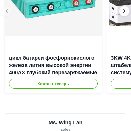
цикл батареи фосфорнокислого
3KW 4K
железа лития высокой энергии
штабел
400АХ глубокий перезаряжаемые
систем
энерги
Контакт теперь
Ms. Wing Lan
sales