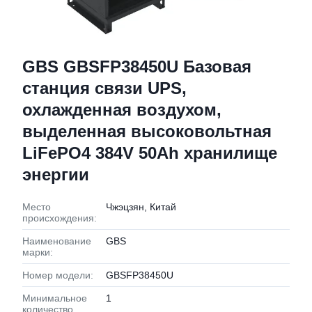
GBS GBSFP38450U Базовая
станция связи UPS,
охлажденная воздухом,
выделенная высоковольтная
LiFePO4 384V 50Ah хранилище
энергии
Место
Чжэцзян, Китай
происхождения:
Наименование
GBS
марки:
Номер модели:
GBSFP38450U
Минимальное
1
количество