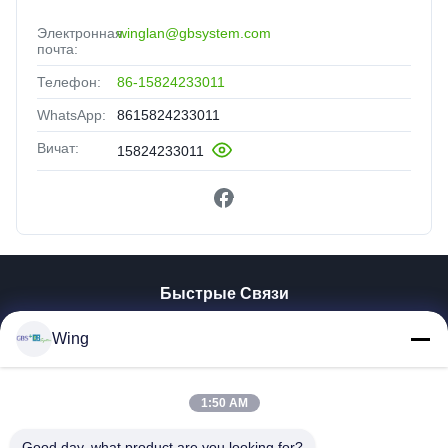
Электронная
winglan@gbsystem.com
почта:
Телефон:
86-15824233011
WhatsApp:
8615824233011
Вичат:
15824233011
Быстрые Связи
Домой
Wing
Продукты
Видеозаписи
1:50 AM
VR-Шоу
О Нас
Good day, what product are you looking for?