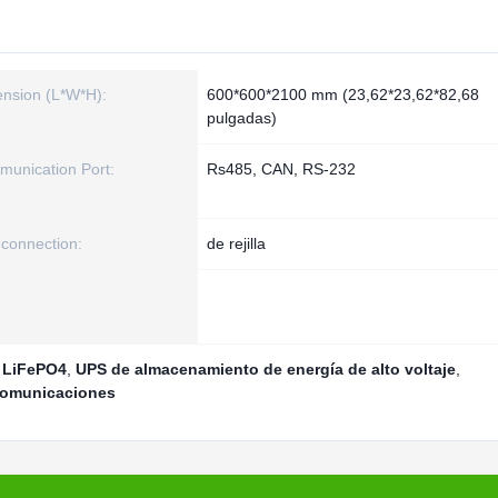
nsion (L*W*H):
600*600*2100 mm (23,62*23,62*82,68
pulgadas)
unication Port:
Rs485, CAN, RS-232
 connection:
de rejilla
a LiFePO4
,
UPS de almacenamiento de energía de alto voltaje
,
comunicaciones