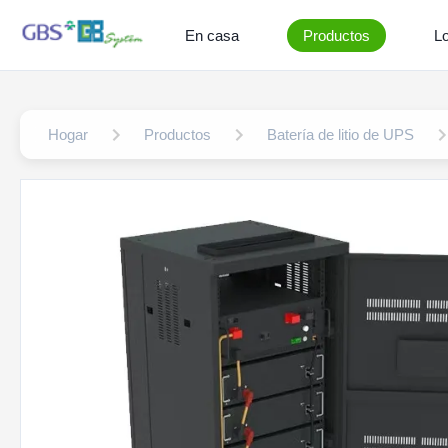
En casa
Productos
L
Hogar
Productos
Batería de litio de UPS