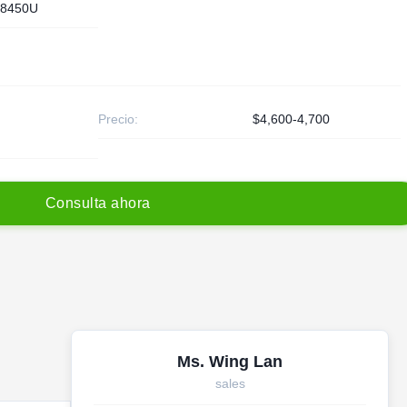
8450U
Precio:
$4,600-4,700
C
o
n
s
u
l
t
a
a
h
o
r
a
Ms. Wing Lan
sales