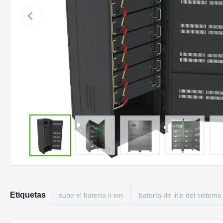
Etiquetas
sube el batería li-ion
batería de litio del sistem