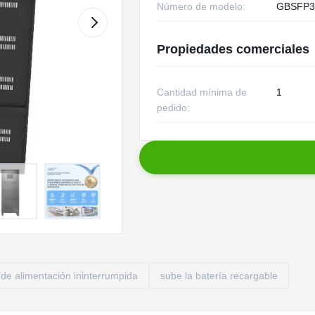
Número de modelo:
GBSFP3
Propiedades comerciales
Cantidad mínima de
1
pedido:
a de alimentación ininterrumpida
sube la batería recargable