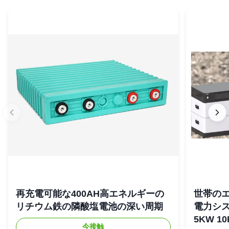
再充電可能な400AH高エネルギーの
世帯の
リチウム鉄の隣酸塩電池の深い周期
電力シス
5KW 1
今接触