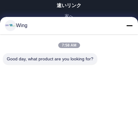
速いリンク
家へ
製品
Wing
ビデオ
VRショー
7:58 AM
わたしたち に つい て
Good day, what product are you looking for?
工場 ツアー
品質管理
連絡 ください
引金 を 求め て ください
Zhejiang GBS Energy Co., Ltd.
86-574-58122572
winglan@gbsystem.com
Follow Us