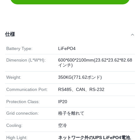
仕様
Battery Type:
LiFePO4
Dimension (L*W*H):
600*600*2100mm(23.62*23.62*82.68
インチ)
Weight:
350KG(771.62ポンド)
Communication Port:
RS485、CAN、RS-232
Protection Class:
IP20
Grid connection:
格子を離れて
Cooling:
空冷
High Light:
ネットワーク外のUPS LiFePO4電池
,