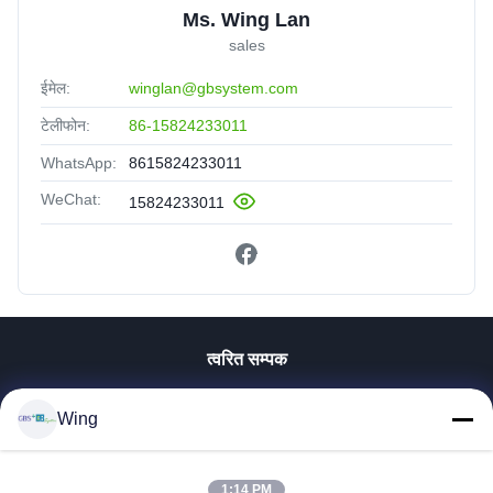
Ms. Wing Lan
sales
ईमेल:
winglan@gbsystem.com
टेलीफोन:
86-15824233011
WhatsApp:
8615824233011
WeChat:
15824233011
त्वरित सम्पक
घर
Wing
उत्पाद
वीडियो
वी.आर. शो
1:14 PM