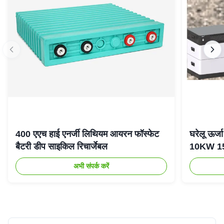
400 एएच हाई एनर्जी लिथियम आयरन फॉस्फेट
घरेलू ऊर
बैटरी डीप साइकिल रिचार्जेबल
10KW 15K
अभी संपर्क करें