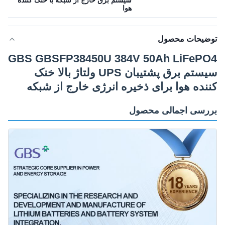
سیستم برق خارج از شبکه با خنک کننده
هوا
توضیحات محصول
GBS GBSFP38450U 384V 50Ah LiFePO4
سیستم برق پشتیبان UPS ولتاژ بالا خنک
کننده هوا برای ذخیره انرژی خارج از شبکه
بررسی اجمالی محصول