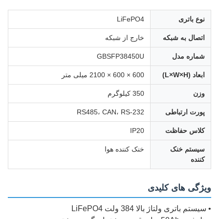
نوع باتری
LiFePO4
اتصال به شبکه
خارج از شبکه
شماره مدل
GBSFP38450U
ابعاد (L×W×H)
600 × 600 × 2100 میلی متر
وزن
350 کیلوگرم
پورت ارتباطی
RS485، CAN، RS-232
کلاس حفاظت
IP20
سیستم خنک
خنک کننده هوا
کننده
ویژگی های کلیدی
• سیستم باتری ولتاژ بالا 384 ولت LiFePO4