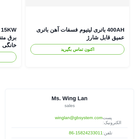
400AH باتری لیتیوم فسفات آهن باتری
عمیق قابل شارژ
برق متن
خانگی
اکنون تماس بگیرید
Ms. Wing Lan
sales
پست
winglan@gbsystem.com
الکترونیک:
تلفن:
86-15824233011