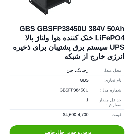
GBS GBSFP38450U 384V 50Ah
LiFePO4 خنک کننده هوا ولتاژ بالا
UPS سیستم برق پشتیبان برای ذخیره
انرژی خارج از شبکه
محل مبدا:
ژجیانگ، چین
نام تجاری:
GBS
شماره مدل:
GBSFP38450U
حداقل مقدار
1
سفارش:
قیمت:
$4,600-4,700
پرس و جو در حال حاضر