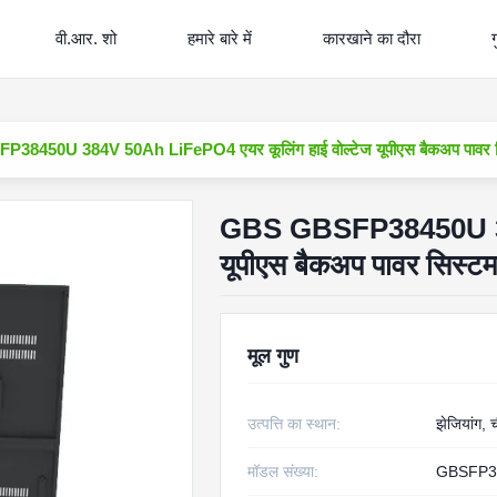
वी.आर. शो
हमारे बारे में
कारखाने का दौरा
ग
8450U 384V 50Ah LiFePO4 एयर कूलिंग हाई वोल्टेज यूपीएस बैकअप पावर सिस्
GBS GBSFP38450U 384
यूपीएस बैकअप पावर सिस्टम 
मूल गुण
उत्पत्ति का स्थान:
झेजियांग, 
मॉडल संख्या:
GBSFP3