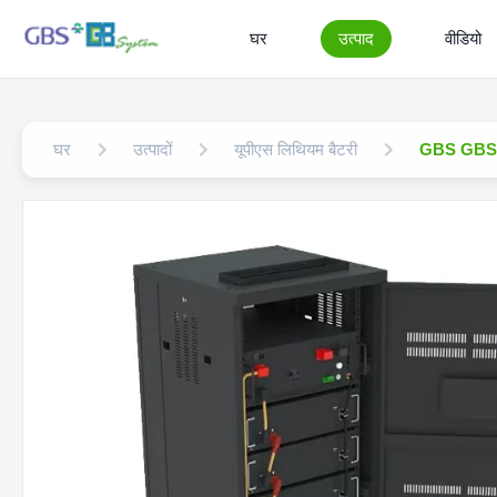
घर
उत्पाद
वीडियो
घर
उत्पादों
यूपीएस लिथियम बैटरी
GBS GBSFP3