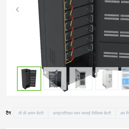
टैग
ली ली आयन बैटरी
अनइंटरप्टिबल पावर सप्लाई लिथियम बैटरी
अप रि