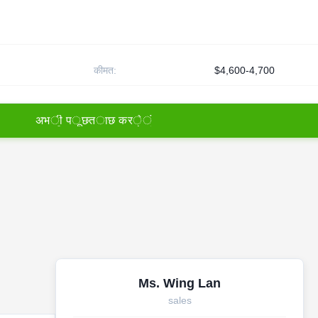
कीमत:
$4,600-4,700
अ
भ
ी
प
ू
छ
त
ा
छ
क
र
े
ं
Ms. Wing Lan
sales