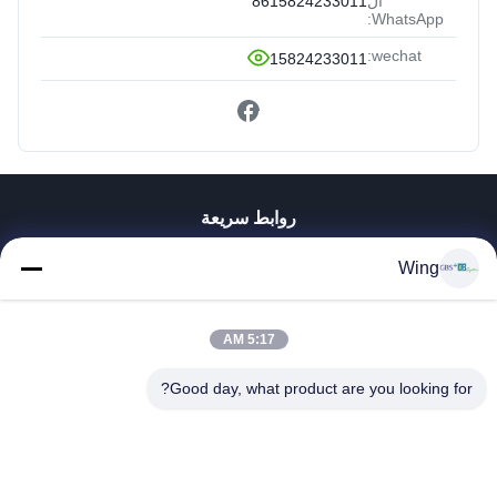
ال
8615824233011
WhatsApp:
wechat:
15824233011
روابط سريعة
المنزل
Wing
المنتجات
فيديوهات
برنامج VR
5:17 AM
حولنا
Good day, what product are you looking for?
جولة في المصنع
مراقبة الجودة
اتصل بنا
اطلب اقتباس