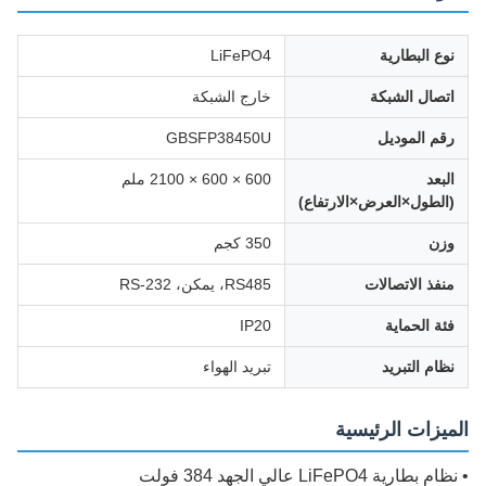
نوع البطارية
LiFePO4
اتصال الشبكة
خارج الشبكة
رقم الموديل
GBSFP38450U
البعد
600 × 600 × 2100 ملم
(الطول×العرض×الارتفاع)
وزن
350 كجم
منفذ الاتصالات
RS485، يمكن، RS-232
فئة الحماية
IP20
نظام التبريد
تبريد الهواء
الميزات الرئيسية
• نظام بطارية LiFePO4 عالي الجهد 384 فولت