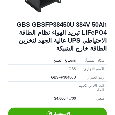
GBS GBSFP38450U 384V 50Ah
LiFePO4 تبريد الهواء نظام الطاقة
الاحتياطي UPS عالية الجهد لتخزين
الطاقة خارج الشبكة
مكان المنشأ:
تشجيانغ، الصين
الاسم التجاري:
GBS
رقم الطراز:
GBSFP38450U
الحد الأدنى لكمية
1
الطلب:
سعر:
$4,600-4,700
الاستفسار الآن