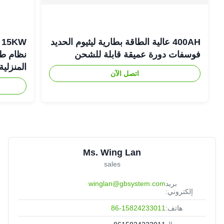
400AH عالية الطاقة بطارية ليثيوم الحديد
فوسفات دورة عميقة قابلة للشحن
نظام طاق
المنزلية
اتصل الآن
Ms. Wing Lan
sales
بريد
winglan@gbsystem.com
إلكتروني:
هاتف:
86-15824233011