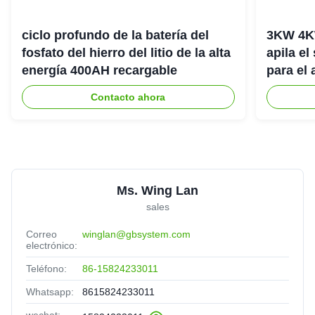
ciclo profundo de la batería del
3KW 4K
fosfato del hierro del litio de la alta
apila el
energía 400AH recargable
para el
del hog
Contacto ahora
Ms. Wing Lan
sales
Correo
winglan@gbsystem.com
electrónico:
Teléfono:
86-15824233011
Whatsapp:
8615824233011
wechat: