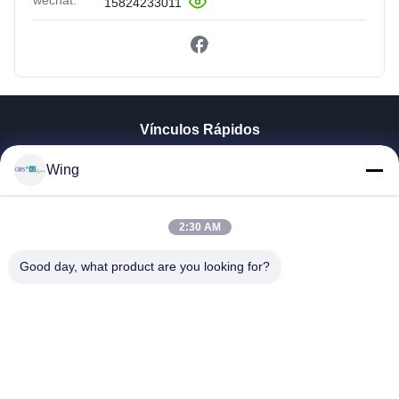
15824233011
Vínculos Rápidos
En Casa
Wing
Productos
Los Vídeos
Espectáculo VR
2:30 AM
Sobre Nosotros
Good day, what product are you looking for?
Recorrido Por La Fábrica
Control De Calidad
Contacta Con Nosotros
Solicitar Una Cita
Zhejiang GBS Energy Co., Ltd.