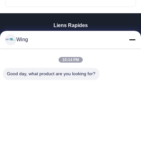
Liens Rapides
À La Maison
Wing
Produits
Vidéos
Le Spectacle VR
10:14 PM
À Propos De Nous
Good day, what product are you looking for?
Visite De L'usine
Contrôle De La Qualité
Nous Contacter
Demandez Un Devis
Zhejiang GBS Energy Co., Ltd.
86-574-58122572
winglan@gbsystem.com