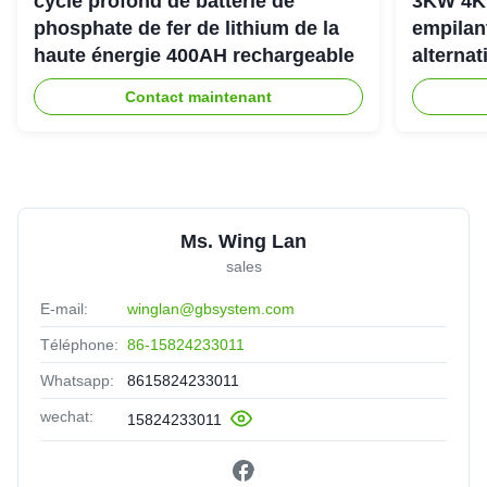
cycle profond de batterie de
3KW 4K
phosphate de fer de lithium de la
empilan
haute énergie 400AH rechargeable
alternat
l'énerg
Contact maintenant
Ms. Wing Lan
sales
E-mail:
winglan@gbsystem.com
Téléphone:
86-15824233011
Whatsapp:
8615824233011
wechat:
15824233011