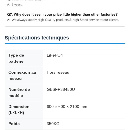
Spécifications techniques
Type de
LiFePO4
batterie
Connexion au
Hors réseau
réseau
Numéro de
GBSFP38450U
modèle
Dimension
600 × 600 × 2100 mm
(L×L×H)
Poids
350KG