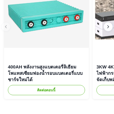
400AH พลังงานสูงแบตเตอรี่ลิเธียม
3KW 4K
โพแทสเซียมฟองน้ำรอบแบตเตอรี่แบบ
ไฟฟ้ากร
ชาร์จใหม่ได้
จัดเก็บพ
ติดต่อตอนนี้