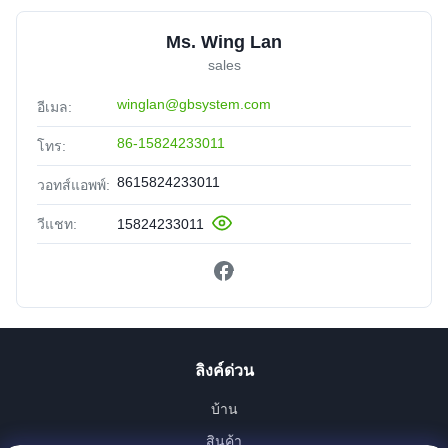
Ms. Wing Lan
sales
winglan@gbsystem.com
อีเมล:
86-15824233011
โทร:
8615824233011
วอทส์แอพพ์:
วีแชท:
15824233011
ลิงค์ด่วน
บ้าน
สินค้า