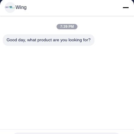
Wing
วิดีโอ
รายการ VR
เกี่ยวกับเรา
7:39 PM
ทัวร์โรงงาน
Good day, what product are you looking for?
การควบคุมคุณภาพ
ติดต่อเรา
ขอทุน
Zhejiang GBS Energy Co., Ltd.
86-574-58122572
winglan@gbsystem.com
Follow Us