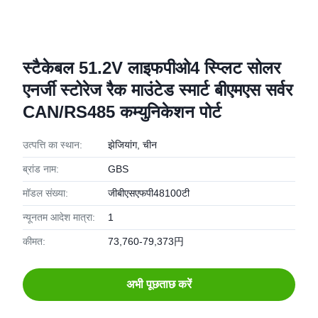
स्टैकेबल 51.2V लाइफपीओ4 स्प्लिट सोलर
एनर्जी स्टोरेज रैक माउंटेड स्मार्ट बीएमएस सर्वर
CAN/RS485 कम्युनिकेशन पोर्ट
उत्पत्ति का स्थान:
झेजियांग, चीन
ब्रांड नाम:
GBS
मॉडल संख्या:
जीबीएसएफपी48100टी
न्यूनतम आदेश मात्रा:
1
कीमत:
73,760-79,373円
अभी पूछताछ करें