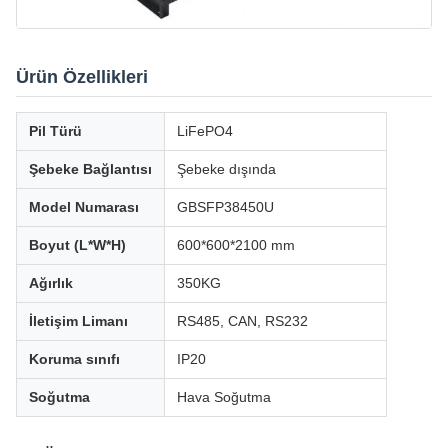
Ürün Özellikleri
Pil Türü
LiFePO4
Şebeke Bağlantısı
Şebeke dışında
Model Numarası
GBSFP38450U
Boyut (L*W*H)
600*600*2100 mm
Ağırlık
350KG
İletişim Limanı
RS485, CAN, RS232
Koruma sınıfı
IP20
Soğutma
Hava Soğutma