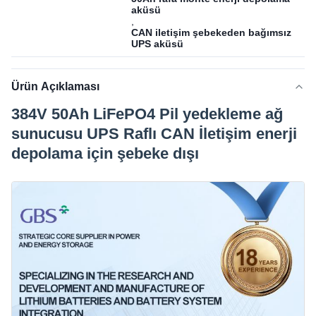
aküsü
,
CAN iletişim şebekeden bağımsız
UPS aküsü
Ürün Açıklaması
384V 50Ah LiFePO4 Pil yedekleme ağ
sunucusu UPS Raflı CAN İletişim enerji
depolama için şebeke dışı