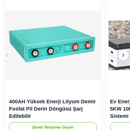
400AH Yüksek Enerji Lityum Demir
Ev Ener
Fosfat Pil Derin Döngüsü Şarj
5KW 10
Edilebilir
Sistemi
Şimdi İletişime Geçin