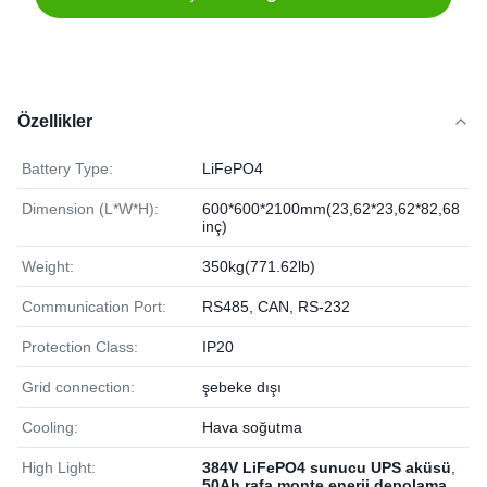
Özellikler
Battery Type:
LiFePO4
Dimension (L*W*H):
600*600*2100mm(23,62*23,62*82,68
inç)
Weight:
350kg(771.62lb)
Communication Port:
RS485, CAN, RS-232
Protection Class:
IP20
Grid connection:
şebeke dışı
Cooling:
Hava soğutma
High Light:
384V LiFePO4 sunucu UPS aküsü
,
50Ah rafa monte enerji depolama