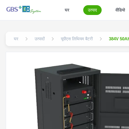
घर
उत्पाद
वीडियो
घर
उत्पादों
यूपीएस लिथियम बैटरी
384V 50Ah L