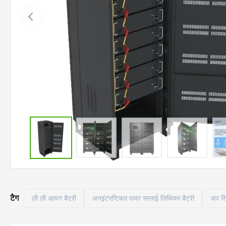
टैग
ली ली आयन बैटरी
अनइंटरप्टिबल पावर सप्लाई लिथियम बैटरी
अप रि