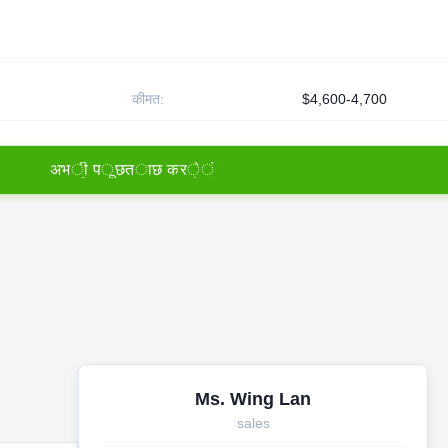
कीमत:
$4,600-4,700
अ
भ
ी
प
ू
छ
त
ा
छ
क
र
े
ं
Ms. Wing Lan
sales