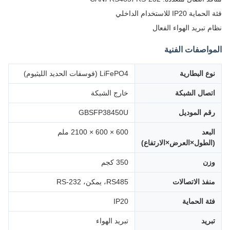
فئة الحماية IP20 للاستخدام الداخلي
نظام تبريد الهواء الفعال
المواصفات الفنية
نوع البطارية
LiFePO4 (فوسفات الحديد الليثيوم)
اتصال الشبكة
خارج الشبكة
رقم الموديل
GBSFP38450U
البعد
600 × 600 × 2100 ملم
(الطول×العرض×الارتفاع)
وزن
350 كجم
منفذ الاتصالات
RS485، يمكن، RS-232
فئة الحماية
IP20
تبريد
تبريد الهواء