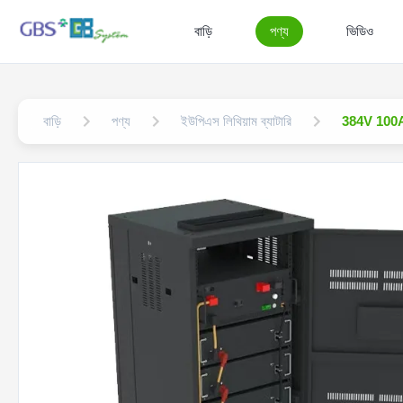
বাড়ি
পণ্য
ভিডিও
বাড়ি
পণ্য
ইউপিএস লিথিয়াম ব্যাটারি
384V 100Ah L