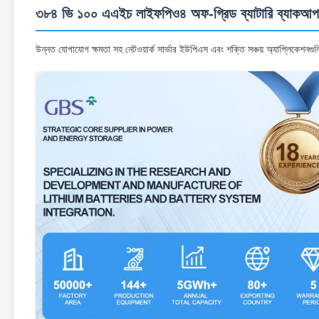
৩৮৪ ভি ১০০ এএইচ লাইফপিও৪ অফ-গ্রিড ব্যাটারি ব্যাকআপ 
উন্নত যোগাযোগ ক্ষমতা সহ নেটওয়ার্ক সার্ভার ইউপিএস এবং শক্তি সঞ্চয় অ্যাপ্লিকেশনগুলি