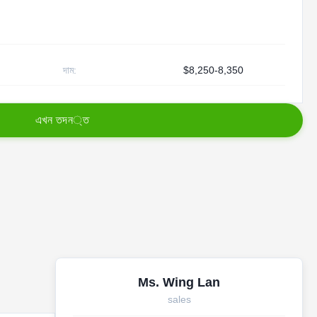
দাম:
$8,250-8,350
এ
খ
ন
ত
দ
ন
্
ত
Ms. Wing Lan
sales