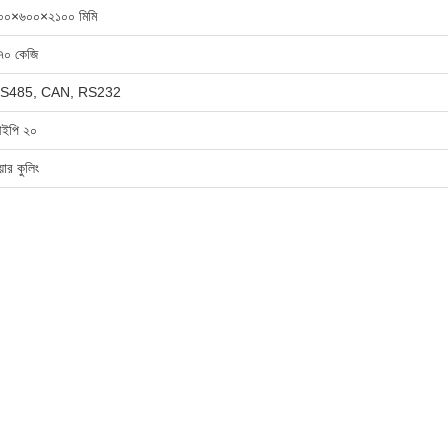
০০×৬০০×২১০০ মিমি
৭০ কেজি
S485, CAN, RS232
ইপি ২০
়ার কুলিং