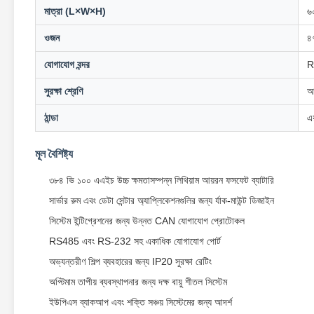
মাত্রা (L×W×H)
৬
ওজন
৪
যোগাযোগ বন্দর
R
সুরক্ষা শ্রেণি
আ
ঠান্ডা
এয
মূল বৈশিষ্ট্য
৩৮৪ ভি ১০০ এএইচ উচ্চ ক্ষমতাসম্পন্ন লিথিয়াম আয়রন ফসফেট ব্যাটারি
সার্ভার রুম এবং ডেটা সেন্টার অ্যাপ্লিকেশনগুলির জন্য র্যাক-মাউন্ট ডিজাইন
সিস্টেম ইন্টিগ্রেশনের জন্য উন্নত CAN যোগাযোগ প্রোটোকল
RS485 এবং RS-232 সহ একাধিক যোগাযোগ পোর্ট
অভ্যন্তরীণ শিল্প ব্যবহারের জন্য IP20 সুরক্ষা রেটিং
অপ্টিমাম তাপীয় ব্যবস্থাপনার জন্য দক্ষ বায়ু শীতল সিস্টেম
ইউপিএস ব্যাকআপ এবং শক্তি সঞ্চয় সিস্টেমের জন্য আদর্শ