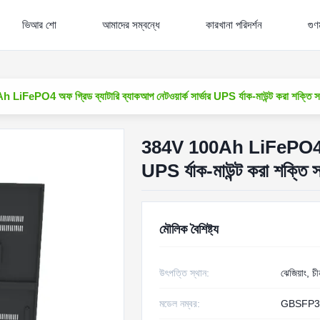
ভিআর শো
আমাদের সম্বন্ধে
কারখানা পরিদর্শন
গুণম
iFePO4 অফ গ্রিড ব্যাটারি ব্যাকআপ নেটওয়ার্ক সার্ভার UPS র্যাক-মাউন্ট করা শক্তি 
384V 100Ah LiFePO4 অফ গ্র
UPS র্যাক-মাউন্ট করা শক্তি
মৌলিক বৈশিষ্ট্য
উৎপত্তি স্থান:
ঝেজিয়াং, চী
মডেল নম্বর:
GBSFP3