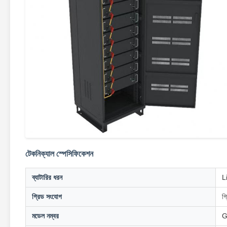
টেকনিক্যাল স্পেসিফিকেশন
ব্যাটারির ধরন
L
গ্রিড সংযোগ
গ্
মডেল নম্বর
G