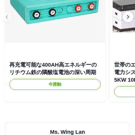
再充電可能な400AH高エネルギーの
世帯の
リチウム鉄の隣酸塩電池の深い周期
電力シス
5KW 1
今接触
Ms. Wing Lan