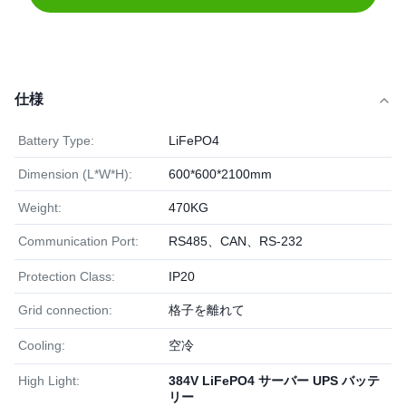
仕様
Battery Type:
LiFePO4
Dimension (L*W*H):
600*600*2100mm
Weight:
470KG
Communication Port:
RS485、CAN、RS-232
Protection Class:
IP20
Grid connection:
格子を離れて
Cooling:
空冷
High Light:
384V LiFePO4 サーバー UPS バッテ
リー