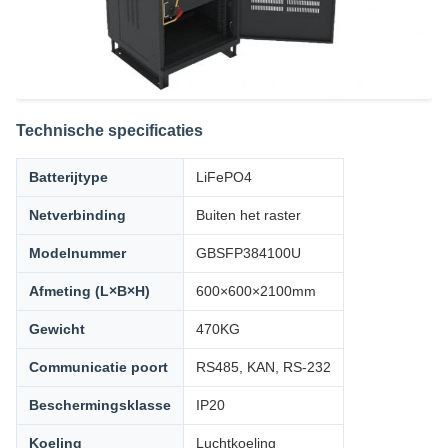
Technische specificaties
Batterijtype
LiFePO4
Netverbinding
Buiten het raster
Modelnummer
GBSFP384100U
Afmeting (L×B×H)
600×600×2100mm
Gewicht
470KG
Communicatie poort
RS485, KAN, RS-232
Beschermingsklasse
IP20
Koeling
Luchtkoeling