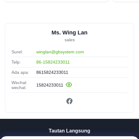
Ms. Wing Lan
sales
Surel:
winglan@gbsystem.com
Telp:
86-15824233011
Ada apa:
8615824233011
Wechat
15824233011
wechat:
Tautan Langsung