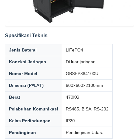
Spesifikasi Teknis
Jenis Baterai
LiFePO4
Koneksi Jaringan
Di luar jaringan
Nomor Model
GBSFP384100U
Dimensi (P×L×T)
600×600×2100mm
Berat
470KG
Pelabuhan Komunikasi
RS485, BISA, RS-232
Kelas Perlindungan
IP20
Pendinginan
Pendinginan Udara