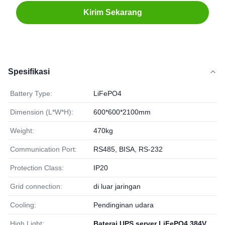
Kirim Sekarang
Spesifikasi
Battery Type:
LiFePO4
Dimension (L*W*H):
600*600*2100mm
Weight:
470kg
Communication Port:
RS485, BISA, RS-232
Protection Class:
IP20
Grid connection:
di luar jaringan
Cooling:
Pendinginan udara
High Light:
Baterai UPS server LiFePO4 384V
,