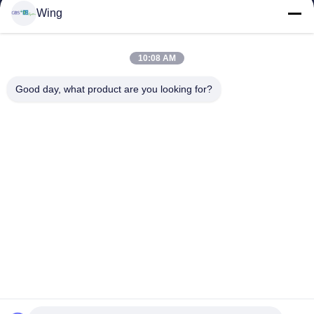
Rumah
Wing
Produk
Video
10:08 AM
Pertunjukan VR
Tentang Kami
Good day, what product are you looking for?
Tur Pabrik
Kontrol Kualitas
Hubungi Kami
Minta Kutipan
Zhejiang GBS Energy Co., Ltd.
86-574-58122572
winglan@gbsystem.com
Follow Us