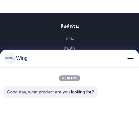
ลิงค์ด่วน
บ้าน
สินค้า
Wing
วิดีโอ
รายการ VR
เกี่ยวกับเรา
4:38 PM
ทัวร์โรงงาน
Good day, what product are you looking for?
การควบคุมคุณภาพ
ติดต่อเรา
ขอทุน
Zhejiang GBS Energy Co., Ltd.