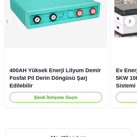
400AH Yüksek Enerji Lityum Demir
Ev Ener
Fosfat Pil Derin Döngüsü Şarj
5KW 10
Edilebilir
Sistemi
Şimdi İletişime Geçin