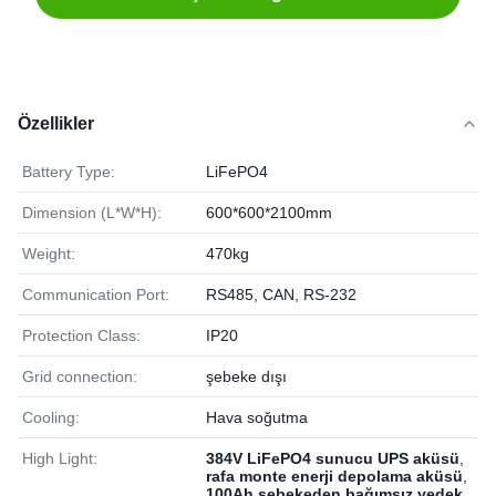
Özellikler
Battery Type:
LiFePO4
Dimension (L*W*H):
600*600*2100mm
Weight:
470kg
Communication Port:
RS485, CAN, RS-232
Protection Class:
IP20
Grid connection:
şebeke dışı
Cooling:
Hava soğutma
High Light:
384V LiFePO4 sunucu UPS aküsü
,
rafa monte enerji depolama aküsü
,
100Ah şebekeden bağımsız yedek