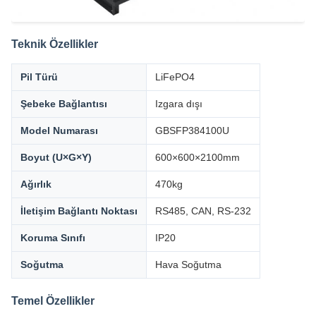
Teknik Özellikler
Pil Türü
LiFePO4
Şebeke Bağlantısı
Izgara dışı
Model Numarası
GBSFP384100U
Boyut (U×G×Y)
600×600×2100mm
Ağırlık
470kg
İletişim Bağlantı Noktası
RS485, CAN, RS-232
Koruma Sınıfı
IP20
Soğutma
Hava Soğutma
Temel Özellikler