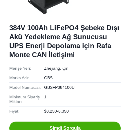
384V 100Ah LiFePO4 Şebeke Dışı
Akü Yedekleme Ağ Sunucusu
UPS Enerji Depolama için Rafa
Monte CAN İletişimi
Menşe Yeri:
Zhejiang, Çin
Marka Adı:
GBS
Model Numarası:
GBSFP384100U
Minimum Sipariş
1
Miktarı:
Fiyat:
$8,250-8,350
Şimdi Sorgula