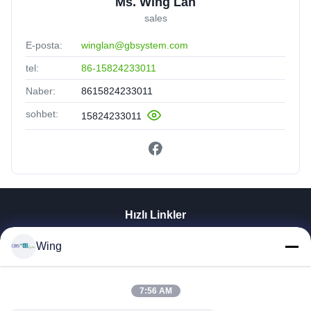
Ms. Wing Lan
sales
E-posta:
winglan@gbsystem.com
tel:
86-15824233011
Naber:
8615824233011
sohbet:
15824233011
Hızlı Linkler
Evde
Wing
Ürün
Videolar
7:56 AM
VR Gösterisi
Bizim Hakkımızda