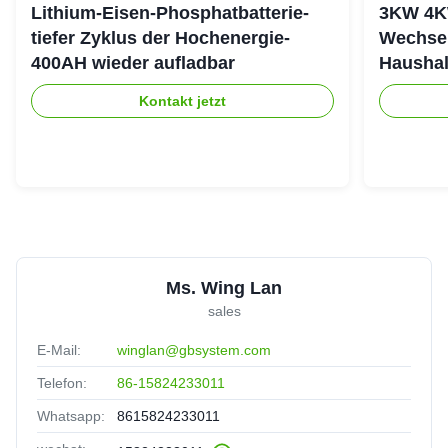
Lithium-Eisen-Phosphatbatterie-
3KW 4K
tiefer Zyklus der Hochenergie-
Wechsel
400AH wieder aufladbar
Haushal
stapeln
Kontakt jetzt
Ms. Wing Lan
sales
E-Mail:
winglan@gbsystem.com
Telefon:
86-15824233011
Whatsapp:
8615824233011