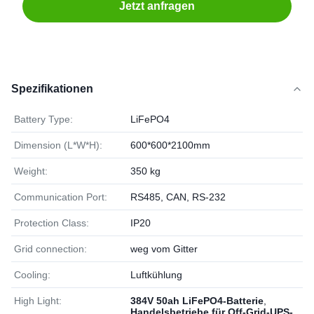
Jetzt anfragen
Spezifikationen
Battery Type:
LiFePO4
Dimension (L*W*H):
600*600*2100mm
Weight:
350 kg
Communication Port:
RS485, CAN, RS-232
Protection Class:
IP20
Grid connection:
weg vom Gitter
Cooling:
Luftkühlung
High Light:
384V 50ah LiFePO4-Batterie
,
Handelsbetriebe für Off-Grid-UPS-