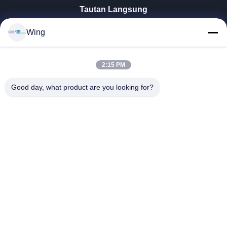
Tautan Langsung
Rumah
Wing
Produk
Video
Pertunjukan VR
2:15 PM
Tentang Kami
Good day, what product are you looking for?
Tur Pabrik
Kontrol Kualitas
Hubungi Kami
Minta Kutipan
Zhejiang GBS Energy Co., Ltd.
86-574-58122572
winglan@gbsystem.com
Follow Us