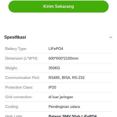
Kirim Sekarang
Spesifikasi
Battery Type:
LiFePO4
Dimension (L*W*H):
600*600*2100mm
Weight:
350KG
Communication Port:
RS485, BISA, RS-232
Protection Class:
IP20
Grid connection:
di luar jaringan
Cooling:
Pendinginan udara
High Light:
Baterai 384V 50ah LiFePO4
,