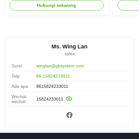
Tangga
Hubungi sekarang
Ms. Wing Lan
sales
Surel:
winglan@gbsystem.com
Telp:
86-15824233011
Ada apa:
8615824233011
Wechat
15824233011
wechat: