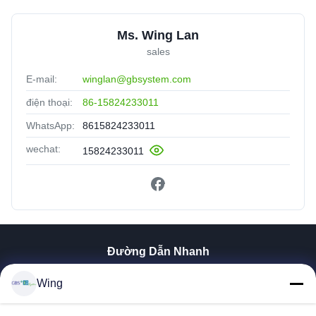
Ms. Wing Lan
sales
E-mail:
winglan@gbsystem.com
điện thoại:
86-15824233011
WhatsApp:
8615824233011
wechat:
15824233011
Đường Dẫn Nhanh
Nhà
Wing
Sản Phẩm
Video