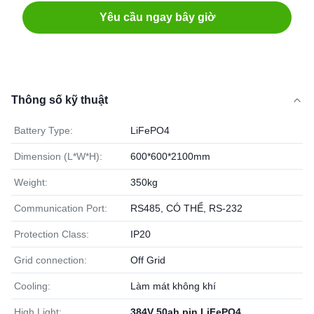
Yêu cầu ngay bây giờ
Thông số kỹ thuật
Battery Type:
LiFePO4
Dimension (L*W*H):
600*600*2100mm
Weight:
350kg
Communication Port:
RS485, CÓ THỂ, RS-232
Protection Class:
IP20
Grid connection:
Off Grid
Cooling:
Làm mát không khí
High Light:
384V 50ah pin LiFePO4
,