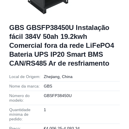
GBS GBSFP38450U Instalação
fácil 384V 50ah 19.2kwh
Comercial fora da rede LiFePO4
Bateria UPS IP20 Smart BMS
CAN/RS485 Ar de resfriamento
Local de Origem:
Zhejiang, China
Nome da marca:
GBS
Número do
GBSFP38450U
modelo:
Quantidade
1
mínima de
pedido:
Preço:
€4,006.25-4,093.34