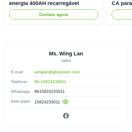
energia 400AH recarregável
CA para
energia
Contato agora
Ms. Wing Lan
sales
E-mail:
winglan@gbsystem.com
Telefone:
86-15824233011
Whatsapp:
8615824233011
bate-papo:
15824233011