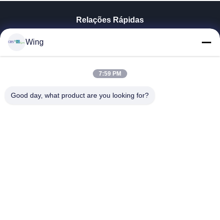
Relações Rápidas
Para Casa
Wing
Produtos
Vídeos
Espetáculo VR
7:59 PM
Sobre Nós
Good day, what product are you looking for?
Visita À Fábrica
Controle De Qualidade
Contacte-Nos
Solicite Um Orçamento
Zhejiang GBS Energy Co., Ltd.
86-574-58122572
winglan@gbsystem.com
Follow Us