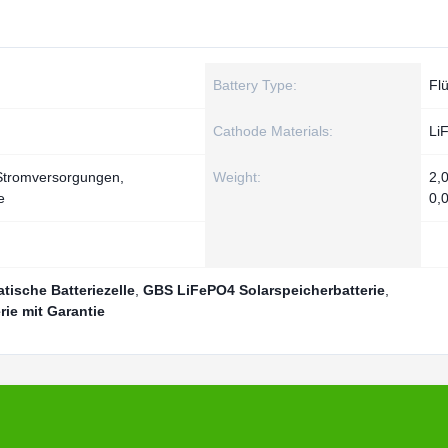
Battery Type:
Fl
Cathode Materials:
Li
 Stromversorgungen,
Weight:
2,
e
0,
tische Batteriezelle
,
GBS LiFePO4 Solarspeicherbatterie
,
ie mit Garantie