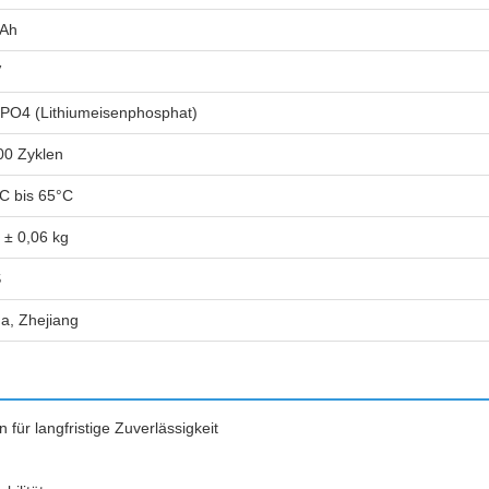
 Ah
V
PO4 (Lithiumeisenphosphat)
00 Zyklen
C bis 65°C
 ± 0,06 kg
S
a, Zhejiang
ür langfristige Zuverlässigkeit