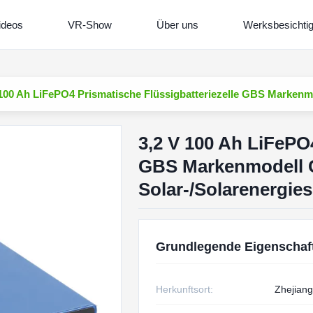
ideos
VR-Show
Über uns
Werksbesichti
 100 Ah LiFePO4 Prismatische Flüssigbatteriezelle GBS Marken
3,2 V 100 Ah LiFePO4
GBS Markenmodell G
Solar-/Solarenergie
Grundlegende Eigenschaf
Herkunftsort:
Zhejiang