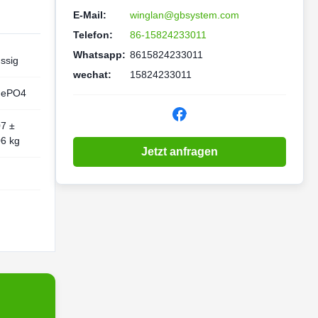
E-Mail:
winglan@gbsystem.com
Telefon:
86-15824233011
Whatsapp:
8615824233011
üssig
wechat:
15824233011
FePO4
07 ±
06 kg
Jetzt anfragen