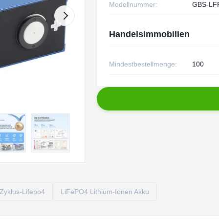
Modellnummer:
GBS-LF
Handelsimmobilien
Mindestbestellmenge:
100
 Zyklus-Lifepo4
LiFePO4 Lithium-Ionen Akku