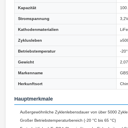
Kapazität
100
Stromspannung
3,2
Kathodenmaterialien
LiFe
Zyklusleben
≥50
Betriebstemperatur
-20°
Gewicht
2,07
Markenname
GB
Herkunftsort
Chin
Hauptmerkmale
Außergewöhnliche Zyklenlebensdauer von über 5000 Zyklen f
Großer Betriebstemperaturbereich (-20 °C bis 65 °C)