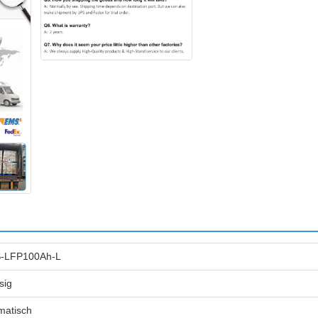
-LFP100Ah-L
sig
matisch