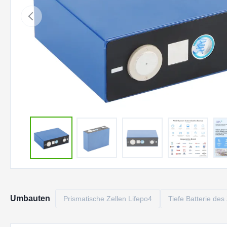
Umbauten
Prismatische Zellen Lifepo4
Tiefe Batterie des