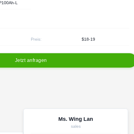
P100Ah-L
Preis:
$18-19
J
e
t
z
t
a
n
f
r
a
g
e
n
Ms. Wing Lan
sales