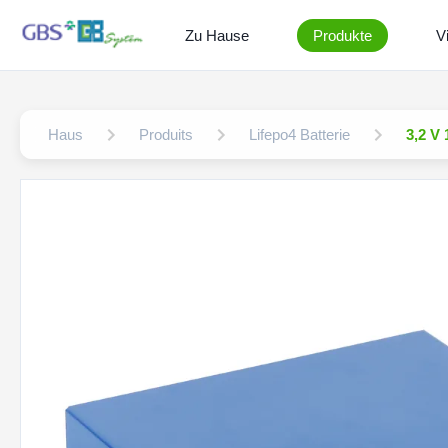
Zu Hause
Produkte
V
Haus
Produits
Lifepo4 Batterie
3,2 V