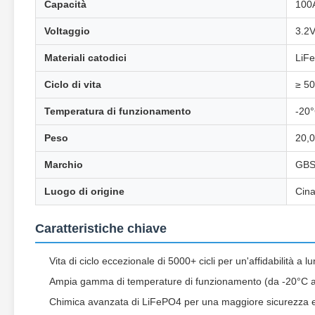
Capacità
100
Voltaggio
3.2
Materiali catodici
LiFe
Ciclo di vita
≥ 50
Temperatura di funzionamento
-20
Peso
20,0
Marchio
GB
Luogo di origine
Cina
Caratteristiche chiave
Vita di ciclo eccezionale di 5000+ cicli per un'affidabilità a 
Ampia gamma di temperature di funzionamento (da -20°C 
Chimica avanzata di LiFePO4 per una maggiore sicurezza e 