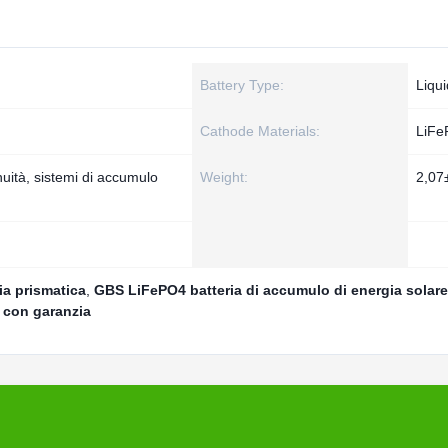
Battery Type:
Liqu
Cathode Materials:
LiFe
nuità, sistemi di accumulo
Weight:
2,07
ia prismatica
,
GBS LiFePO4 batteria di accumulo di energia solare
4 con garanzia