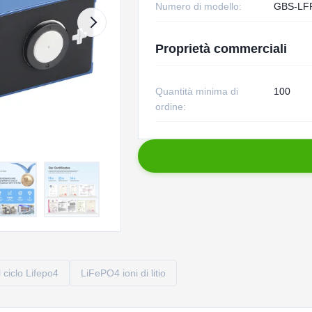
Numero di modello:
GBS-LF
Proprietà commerciali
Quantità minima di
100
ordine:
 ciclo Lifepo4
LiFePO4 ioni di litio