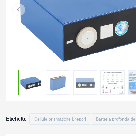
Etichette
Cellule prismatiche Lifepo4
Batteria profonda del