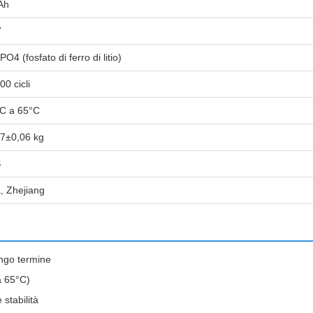
Ah
V
PO4 (fosfato di ferro di litio)
00 cicli
°C a 65°C
7±0,06 kg
S
, Zhejiang
lungo termine
a 65°C)
stabilità