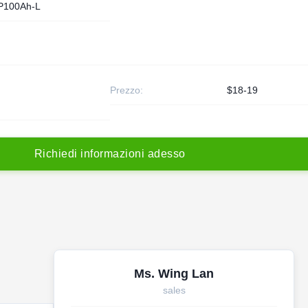
P100Ah-L
Prezzo:
$18-19
R
i
c
h
i
e
d
i
i
n
f
o
r
m
a
z
i
o
n
i
a
d
e
s
s
o
Ms. Wing Lan
sales