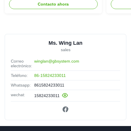
del hog
Contacto ahora
Ms. Wing Lan
sales
Correo
winglan@gbsystem.com
electrónico:
Teléfono:
86-15824233011
Whatsapp:
8615824233011
wechat:
15824233011