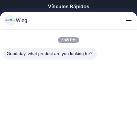
Vínculos Rápidos
En Casa
Wing
Productos
Los Vídeos
6:45 PM
Espectáculo VR
Sobre Nosotros
Good day, what product are you looking for?
Recorrido Por La Fábrica
Control De Calidad
Contacta Con Nosotros
Solicitar Una Cita
Zhejiang GBS Energy Co., Ltd.
86-574-58122572
winglan@gbsystem.com
Follow Us