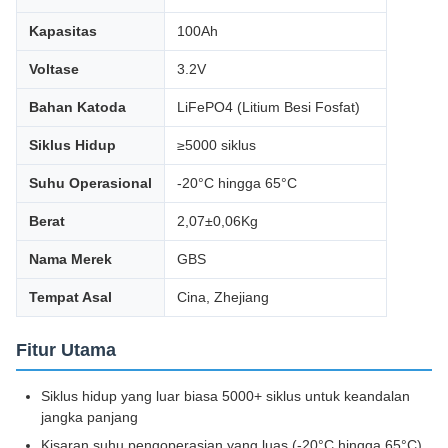
Kapasitas
100Ah
Voltase
3.2V
Bahan Katoda
LiFePO4 (Litium Besi Fosfat)
Siklus Hidup
≥5000 siklus
Suhu Operasional
-20°C hingga 65°C
Berat
2,07±0,06Kg
Nama Merek
GBS
Tempat Asal
Cina, Zhejiang
Fitur Utama
Siklus hidup yang luar biasa 5000+ siklus untuk keandalan
jangka panjang
Kisaran suhu pengoperasian yang luas (-20°C hingga 65°C)