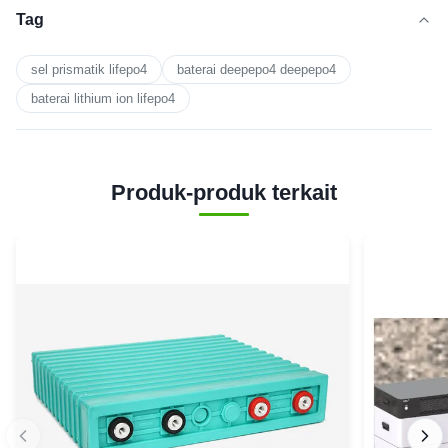
Tag
sel prismatik lifepo4
baterai deepepo4 deepepo4
baterai lithium ion lifepo4
Produk-produk terkait