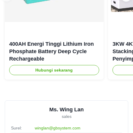
400AH Energi Tinggi Lithium Iron
3KW 4K
Phosphate Battery Deep Cycle
Stackin
Rechargeable
Penyim
Tangga
Hubungi sekarang
Ms. Wing Lan
sales
Surel:
winglan@gbsystem.com