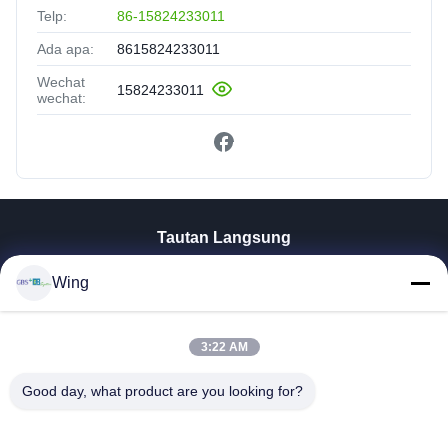
Telp:
86-15824233011
Ada apa:
8615824233011
Wechat
15824233011
wechat:
Tautan Langsung
Rumah
Wing
Produk
Video
3:22 AM
Pertunjukan VR
Tentang Kami
Good day, what product are you looking for?
Tur Pabrik
Kontrol Kualitas