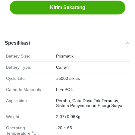
Kirim Sekarang
Spesifikasi
Battery Size:
Prismatik
Battery Type:
Cairan
Cycle Life:
≥5000 siklus
Cathode Materials:
LiFePO4
Application:
Perahu, Catu Daya Tak Terputus,
Sistem Penyimpanan Energi Surya
Weight:
2,07±0,06Kg
Operating
-20 ~ 65
Temperature(℃):