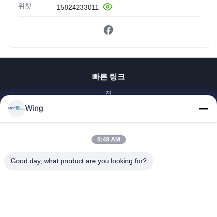
위챗:
15824233011
빠른 링크
집
제품
Wing
비디오
VR 쇼
5:48 AM
우리 에 관한 것
Good day, what product are you looking for?
공장 투어
품질 관리
저희와 연락
인용 을 요청 하십시오