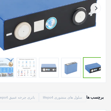
برچسب ها
سلول های منشوری lifepo4
باتری چرخه عمیق lifepo4