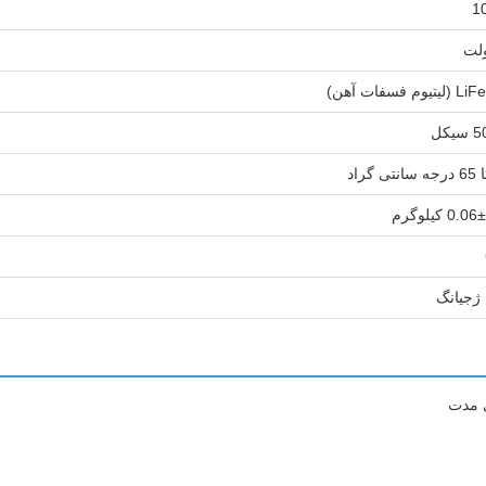
1
وم فسفات آهن)
0 کیلوگرم
ژجیانگ