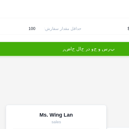
حداقل مقدار سفارش:
100
پ
ر
س
و
ج
و
د
ر
ح
ا
ل
ح
ا
ض
ر
Ms. Wing Lan
sales