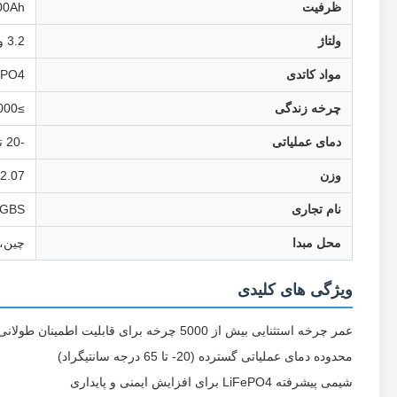
ظرفیت
00Ah
ولتاژ
3.2 ولت
مواد کاتدی
LiFePO4 (لیتی
چرخه زندگی
≥5000 سیکل
دمای عملیاتی
-20 تا 65 درجه سانتی گراد
وزن
.06±2.07
نام تجاری
GBS
محل مبدا
چین، 
ویژگی های کلیدی
عمر چرخه استثنایی بیش از 5000 چرخه برای قابلیت اطمینان طولانی مدت
محدوده دمای عملیاتی گسترده (20- تا 65 درجه سانتیگراد)
شیمی پیشرفته LiFePO4 برای افزایش ایمنی و پایداری