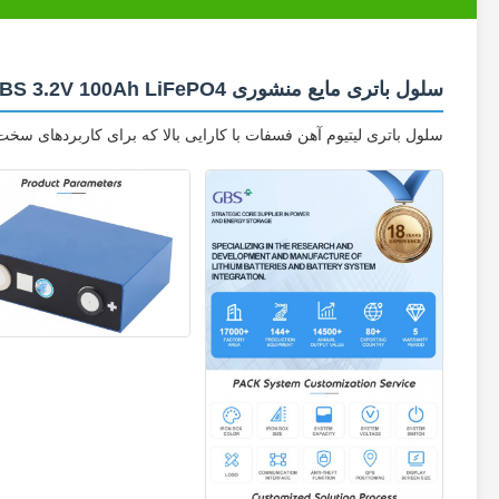
سلول باتری مایع منشوری GBS 3.2V 100Ah LiFePO4
سلول باتری لیتیوم آهن فسفات با کارایی بالا که برای کاربردهای سخ