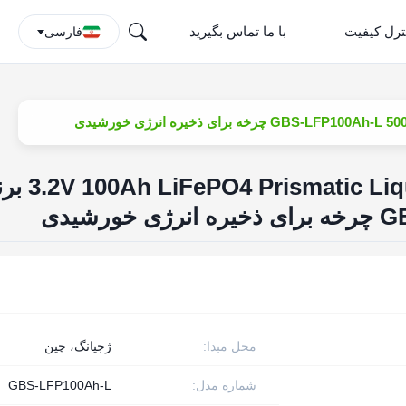
ترل کیفیت
با ما تماس بگیرید
فارسی
id Battery Cell GBS
رشیدی
محل مبدا:
ژجیانگ، چین
شماره مدل:
GBS-LFP100Ah-L