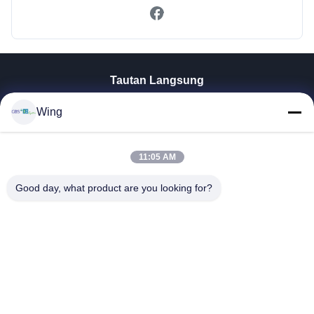
Tautan Langsung
Rumah
Wing
Produk
Video
Pertunjukan VR
11:05 AM
Tentang Kami
Good day, what product are you looking for?
Tur Pabrik
Kontrol Kualitas
Hubungi Kami
Minta Kutipan
Zhejiang GBS Energy Co., Ltd.
86-574-58122572