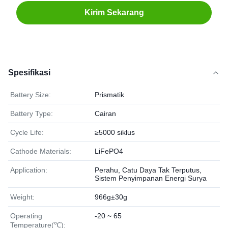
Kirim Sekarang
Spesifikasi
Battery Size:
Prismatik
Battery Type:
Cairan
Cycle Life:
≥5000 siklus
Cathode Materials:
LiFePO4
Application:
Perahu, Catu Daya Tak Terputus,
Sistem Penyimpanan Energi Surya
Weight:
966g±30g
Operating
-20 ~ 65
Temperature(℃):