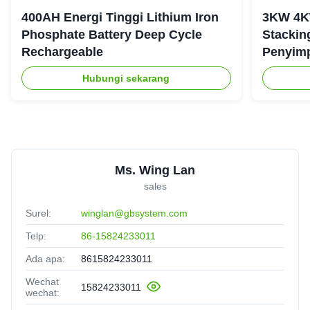
400AH Energi Tinggi Lithium Iron
3KW 4K
Phosphate Battery Deep Cycle
Stackin
Rechargeable
Penyim
Tangga
Hubungi sekarang
Ms. Wing Lan
sales
Surel:
winglan@gbsystem.com
Telp:
86-15824233011
Ada apa:
8615824233011
Wechat
15824233011
wechat: