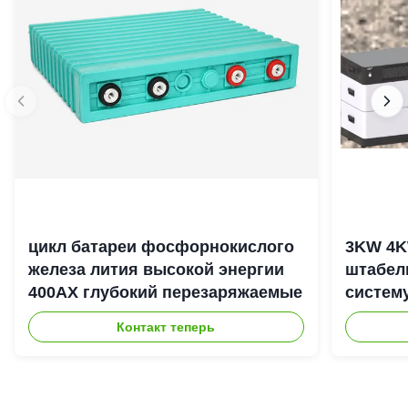
цикл батареи фосфорнокислого
3KW 4K
железа лития высокой энергии
штабел
400АХ глубокий перезаряжаемые
систем
энерги
Контакт теперь