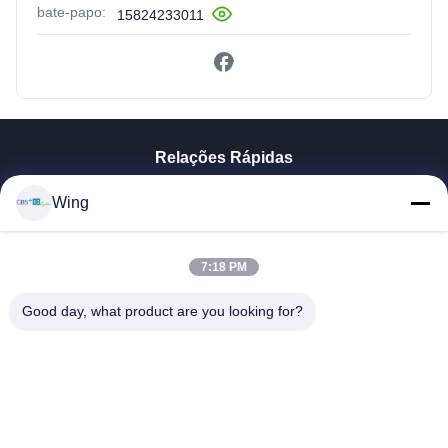
bate-papo:
15824233011
Relações Rápidas
Para Casa
Wing
Produtos
Vídeos
Espetáculo VR
7:18 PM
Sobre Nós
Good day, what product are you looking for?
Visita À Fábrica
Controle De Qualidade
Contacte-Nos
Solicite Um Orçamento
Zhejiang GBS Energy Co., Ltd.