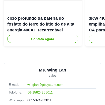
ciclo profundo da bateria do
3KW 4K
fosfato do ferro do lítio do de alta
empilha
energia 400AH recarregável
CA para
energia
Contato agora
Ms. Wing Lan
sales
E-mail:
winglan@gbsystem.com
Telefone:
86-15824233011
Whatsapp:
8615824233011