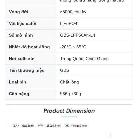
thống lưu trữ năng lượng mặt trời
Vòng đời
≥5000 chu kỳ
Vật liệu catốt
LiFePO4
Số mô hình
GBS-LFP50Ah-L4
Nhiệt độ hoạt động
-20°C ~ 65°C
Nơi xuất xứ
Trung Quốc, Chiết Giang
Tên thương hiệu
GBS
Loại pin
Chất lỏng
Cân nặng
966g ±30g