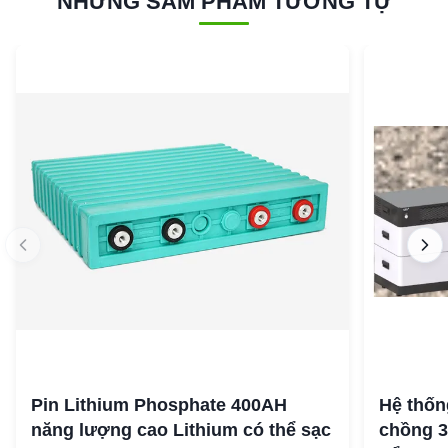
NHỮNG SẢM PHẨM TƯƠNG TỰ
Pin Lithium Phosphate 400AH
Hệ thốn
năng lượng cao Lithium có thể sạc
chồng 