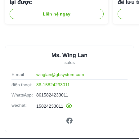
lại được
để lưu 
Liên hệ ngay
Ms. Wing Lan
sales
E-mail:
winglan@gbsystem.com
điện thoại:
86-15824233011
WhatsApp:
8615824233011
wechat:
15824233011