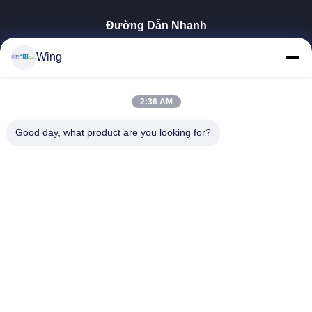
Đường Dẫn Nhanh
Nhà
Wing
Sản Phẩm
Video
Trình Diễn VR
2:36 AM
Về Chúng Tôi
Good day, what product are you looking for?
Chuyến Tham Quan Nhà Máy
Kiểm Soát Chất Lượng
Liên Hệ Với Chúng Tôi
Yêu Cầu Đặt Giá
Zhejiang GBS Energy Co., Ltd.
86-574-58122572
winglan@gbsystem.com
Follow Us