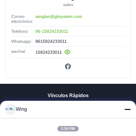
sales
Correo
winglan@gbsystem.com
electrónico:
Teléfono:
86-15824233011
Whatsapp:
8615824233011
wechat:
15824233011
Vínculos Rápidos
En Casa
Wing
Productos
Los Vídeos
Espectáculo VR
2:50 PM