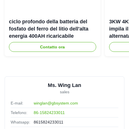
ciclo profondo della batteria del
3KW 4K
fosfato del ferro del litio dell'alta
impila i
energia 400AH ricaricabile
alterna
dell'ene
Contatto ora
Ms. Wing Lan
sales
E-mail:
winglan@gbsystem.com
Telefono:
86-15824233011
Whatsapp:
8615824233011