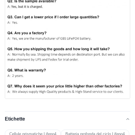
Etichette
Cellule prismatiche Lifepo4
Batteria profonda del ciclo Lifepo4