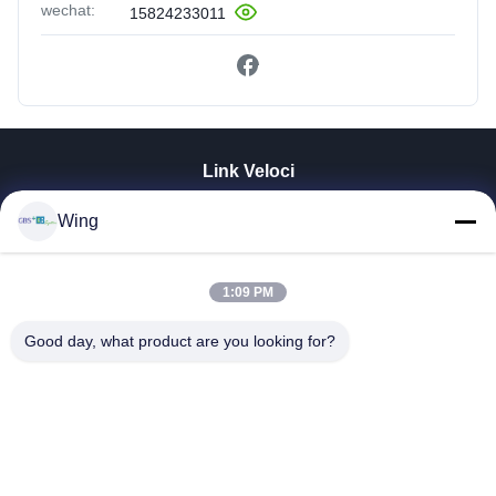
wechat:
15824233011
Link Veloci
Casa.
Wing
Prodotti
Video
Spettacolo VR
1:09 PM
Su Di Noi
Good day, what product are you looking for?
Visita Alla Fabbrica
Controllo Della Qualità
Contattaci
Chiedi Un Preventivo
Zhejiang GBS Energy Co., Ltd.