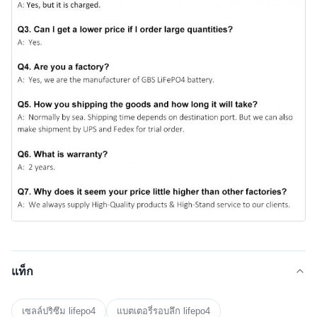
แท็ก
เซลล์ปริซึม lifepo4
แบตเตอรี่รอบลึก lifepo4