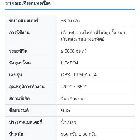
รายละเอียดเทคนิค
ขนาดแบตเตอรี่
พริสมาติก
การใช้งาน
เรือ พลังงานไฟฟ้าที่ไม่หยุดยั้ง ระบบ
เก็บพลังงานแสงอาทิตย์
ระยะชีวิต
≥ 5000 จันทร์
วัสดุคาโทด
LiFePO4
เลขรุ่น
GBS-LFP50Ah-L4
อุณหภูมิการทํางาน
-20°C ~ 65°C
สถานที่เกิด
จีน เชียงราย
ชื่อแบรนด์
GBS
ประเภทแบตเตอรี่
น้ําเหลว
น้ําหนัก
966 กรัม ± 30 กรัม