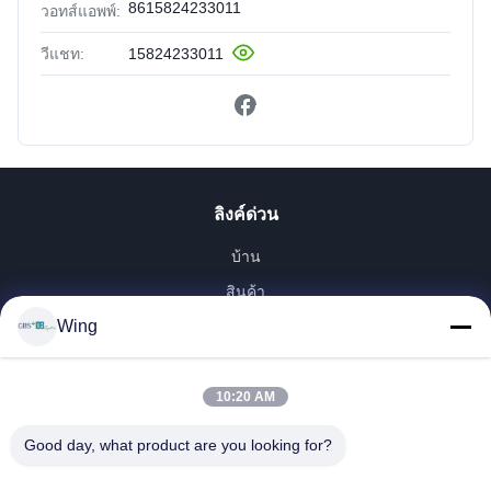
8615824233011
วอทส์แอพพ์:
วีแชท:
15824233011
ลิงค์ด่วน
บ้าน
สินค้า
Wing
วิดีโอ
รายการ VR
เกี่ยวกับเรา
10:20 AM
ทัวร์โรงงาน
Good day, what product are you looking for?
การควบคุมคุณภาพ