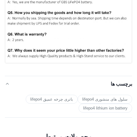
برچسب ها
سلول های منشوری lifepo4
باتری چرخه عمیق lifepo4
lifepo4 lithium ion battery
محصولات مرتبط