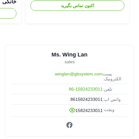
خانگی
اکنون تماس بگیرید
Ms. Wing Lan
sales
پست
winglan@gbsystem.com
الکترونیک:
تلفن:
86-15824233011
واتس اپ:
8615824233011
ویچت:
15824233011