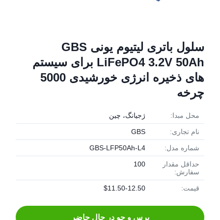
سلول باتری لیتیوم یونی GBS
LiFePO4 3.2V 50Ah برای سیستم
های ذخیره انرژی خورشیدی 5000
چرخه
محل مبدا:
ژجیانگ، چین
نام تجاری:
GBS
شماره مدل:
GBS-LFP50Ah-L4
حداقل مقدار
100
سفارش:
قیمت:
$11.50-12.50
پرس و جو در حال حاضر