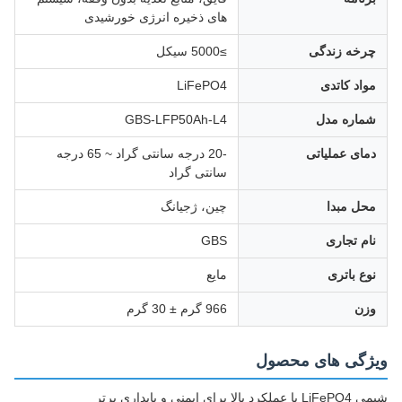
های ذخیره انرژی خورشیدی
چرخه زندگی
≥5000 سیکل
مواد کاتدی
LiFePO4
شماره مدل
GBS-LFP50Ah-L4
دمای عملیاتی
-20 درجه سانتی گراد ~ 65 درجه
سانتی گراد
محل مبدا
چین، ژجیانگ
نام تجاری
GBS
نوع باتری
مایع
وزن
966 گرم ± 30 گرم
ویژگی های محصول
شیمی LiFePO4 با عملکرد بالا برای ایمنی و پایداری برتر